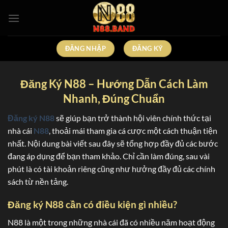
Bỏ
qua
nội
dung
ĐĂNG NHẬP
ĐĂNG KÝ
Đăng Ký N88 – Hướng Dẫn Cách Làm
Nhanh, Đúng Chuẩn
Đăng ký N88
sẽ giúp bạn trở thành hội viên chính thức tại
nhà cái
N88
, thoải mái tham gia cá cược một cách thuận tiện
nhất. Nội dung bài viết sau đây sẽ tổng hợp đầy đủ các bước
đang áp dụng để bạn tham khảo. Chỉ cần làm đúng, sau vài
phút là có tài khoản riêng cũng như hưởng đầy đủ các chính
sách từ nền tảng.
Đăng ký N88 cần có điều kiện gì nhiều?
N88 là một trong những nhà cái đã có nhiều năm hoạt động