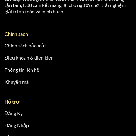
tận tâm, N88 cam kết mang lại cho người chơi trải nghiệm
giải trí an toàn và minh bạch.
Chính sách
Chính sách bảo mật
Điều khoản & điền kiện
Thông tin liên hệ
Khuyến mãi
Hỗ trợ
Đăng Ký
Đăng Nhập