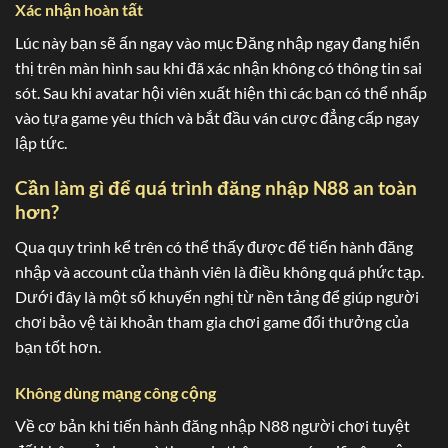
Xác nhận hoàn tất
Lúc này bạn sẽ ấn ngay vào mục Đăng nhập ngay đang hiển
thị trên màn hình sau khi đã xác nhận không có thông tin sai
sót. Sau khi avatar hội viên xuất hiện thì các bạn có thể nhấp
vào tựa game yêu thích và bắt đầu ván cược đẳng cấp ngay
lập tức.
Cần làm gì để quá trình đăng nhập N88 an toàn
hơn?
Qua quy trình kể trên có thể thấy được để tiến hành đăng
nhập và account của thành viên là điều không quá phức tạp.
Dưới đây là một số khuyến nghị từ nền tảng để giúp người
chơi bảo vệ tài khoản tham gia chơi game đổi thưởng của
bạn tốt hơn.
Không dùng mạng công cộng
Về cơ bản khi tiến hành đăng nhập N88 người chơi tuyệt