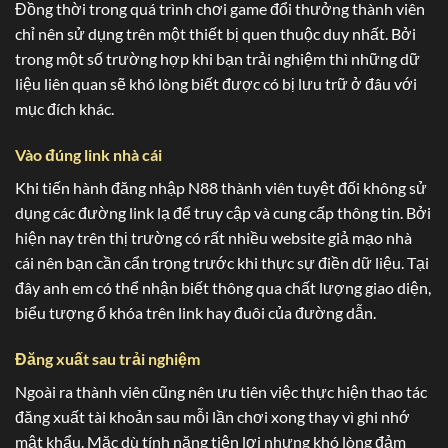
Đồng thời trong quá trình chơi game đổi thưởng thành viên
chỉ nên sử dụng trên một thiết bị quen thuộc duy nhất. Bởi
trong một số trường hợp khi bạn trải nghiệm thì những dữ
liệu liên quan sẽ khó lòng biết được có bị lưu trữ ở đâu với
mục đích khác.
Vào đúng link nhà cái
Khi tiến hành đăng nhập N88 thành viên tuyệt đối không sử
dụng các đường link lạ để truy cập và cung cấp thông tin. Bởi
hiện nay trên thị trường có rất nhiều website giả mạo nhà
cái nên bạn cần cẩn trọng trước khi thực sự điền dữ liệu. Tại
đây anh em có thể nhận biết thông qua chất lượng giao diện,
biểu tượng ổ khóa trên link hay đuôi của đường dẫn.
Đăng xuất sau trải nghiệm
Ngoài ra thành viên cũng nên ưu tiên việc thực hiện thao tác
đăng xuất tài khoản sau mỗi lần chơi xong thay vì ghi nhớ
mật khẩu. Mặc dù tính năng tiện lợi nhưng khó lòng đảm