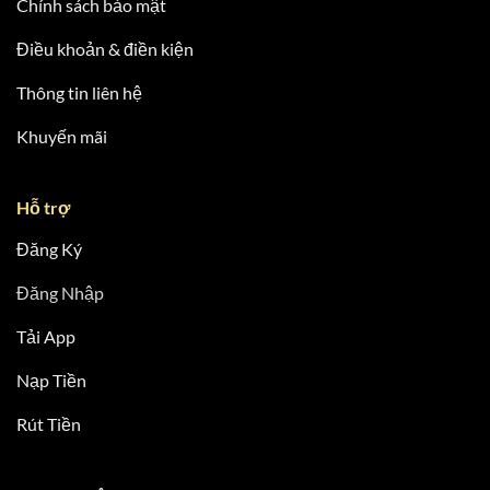
Chính sách bảo mật
Điều khoản & điền kiện
Thông tin liên hệ
Khuyến mãi
Hỗ trợ
Đăng Ký
Đăng Nhập
Tải App
Nạp Tiền
Rút Tiền