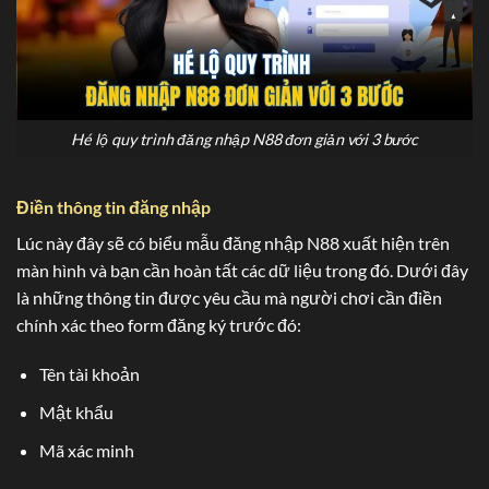
Hé lộ quy trình đăng nhập N88 đơn giản với 3 bước
Điền thông tin đăng nhập
Lúc này đây sẽ có biểu mẫu đăng nhập N88 xuất hiện trên
màn hình và bạn cần hoàn tất các dữ liệu trong đó. Dưới đây
là những thông tin được yêu cầu mà người chơi cần điền
chính xác theo form đăng ký trước đó:
Tên tài khoản
Mật khẩu
Mã xác minh