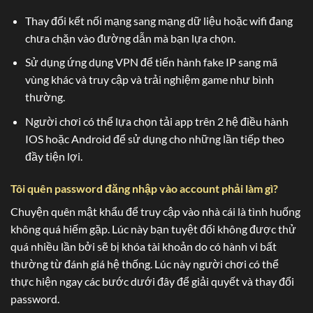
Thay đổi kết nối mạng sang mạng dữ liệu hoặc wifi đang
chưa chặn vào đường dẫn mà bạn lựa chọn.
Sử dụng ứng dụng VPN để tiến hành fake IP sang mã
vùng khác và truy cập và trải nghiệm game như bình
thường.
Người chơi có thể lựa chọn tải app trên 2 hệ điều hành
IOS hoặc Android để sử dụng cho những lần tiếp theo
đầy tiện lợi.
Tôi quên password đăng nhập vào account phải làm gì?
Chuyện quên mật khẩu để truy cập vào nhà cái là tình huống
không quá hiếm gặp. Lúc này bạn tuyệt đối không được thử
quá nhiều lần bởi sẽ bị khóa tài khoản do có hành vi bất
thường từ đánh giá hệ thống. Lúc này người chơi có thể
thực hiện ngay các bước dưới đây để giải quyết và thay đổi
password.