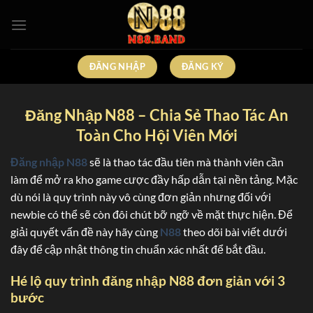
Bỏ
qua
nội
dung
ĐĂNG NHẬP
ĐĂNG KÝ
Đăng Nhập N88 – Chia Sẻ Thao Tác An
Toàn Cho Hội Viên Mới
Đăng nhập N88
sẽ là thao tác đầu tiên mà thành viên cần
làm để mở ra kho game cược đầy hấp dẫn tại nền tảng. Mặc
dù nói là quy trình này vô cùng đơn giản nhưng đối với
newbie có thể sẽ còn đôi chút bỡ ngỡ về mặt thực hiện. Để
giải quyết vấn đề này hãy cùng
N88
theo dõi bài viết dưới
đây để cập nhật thông tin chuẩn xác nhất để bắt đầu.
Hé lộ quy trình đăng nhập N88 đơn giản với 3
bước