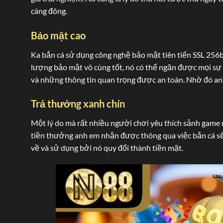
càng đông.
Bảo mật cao
Ka bắn cá sử dụng công nghệ bảo mật tiên tiến SSL 256bi
lượng bảo mật vô cùng tốt, nó có thể ngăn được mọi sự 
và những thông tin quan trọng được an toàn. Nhờ đó an
Trả thưởng xanh chín
Một lý do mà rất nhiều người chơi yêu thích sảnh game nà
tiền thưởng anh em nhận được thông qua việc bắn cá sẽ 
về và sử dụng bởi nó quy đổi thành tiền mặt.