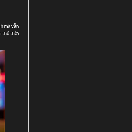
ình mà vẫn
h thủ thời