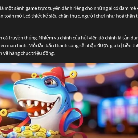
ây là một sảnh game trực tuyến dành riêng cho những ai có đam mê
àn toàn mới, có thiết kế siêu chân thực, người chơi như hoá thân
cá truyền thống. Nhiệm vụ chính của hội viên đó chính là tận dụn
rên màn hình. Mỗi lần bắn thành công sẽ nhận được giá trị tiền 
n về hàng chục triệu đồng.