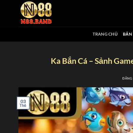
Bỏ
qua
nội
dung
TRANG CHỦ
BẮN
Ka Bắn Cá – Sảnh Game
ĐĂNG
03
Th6