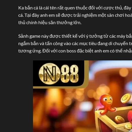
Ka bắn cá là cái tên rất quen thuộc đối với cược thủ, đ
cá. Tại đây anh em sẽ được trải nghiệm một sân chơi ho
thủ chính hiệu săn thưởng lớn.
Sảnh game này được thiết kế với ý tưởng từ các máy bắn 
ngắm bắn và tấn công vào các mục tiêu đang di chuyển t
tương ứng. Đối với con boss đặc biệt anh em có thể nhậ