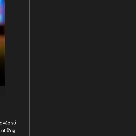
c vào số
ới những