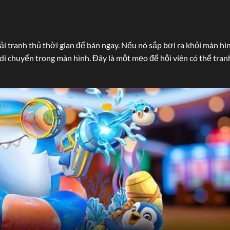
ải tranh thủ thời gian để bán ngay. Nếu nó sắp bơi ra khỏi màn h
di chuyển trong màn hình. Đây là một mẹo để hội viên có thể tran