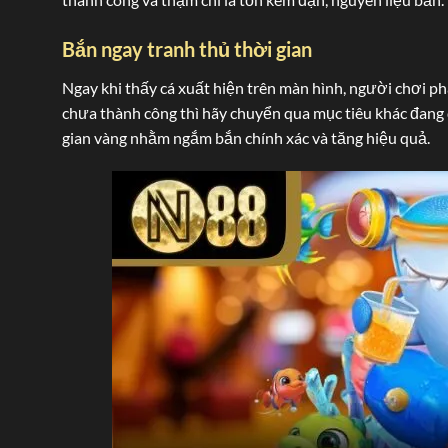
Bắn ngay tranh thủ thời gian
Ngay khi thấy cá xuất hiện trên màn hình, người chơi ph
chưa thành công thì hãy chuyển qua mục tiêu khác đang 
gian vàng nhằm ngắm bắn chính xác và tăng hiệu quả.