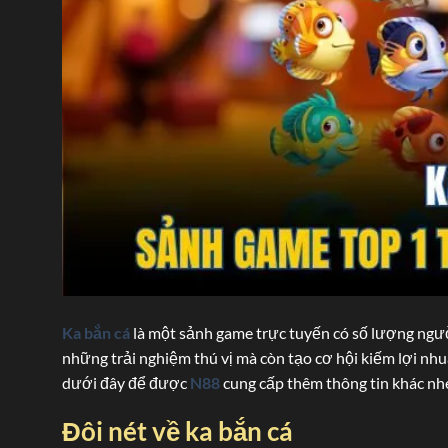
Ka bắn cá
là một sảnh game trực tuyến có số lượng ngườ
những trải nghiệm thú vị mà còn tạo cơ hội kiếm lợi nh
dưới đây để được
N88
cung cấp thêm thông tin khác nh
Đôi nét về ka bắn cá