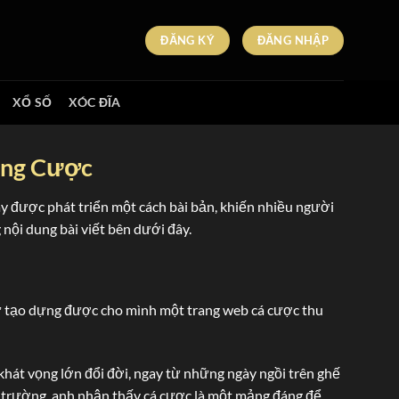
ĐĂNG KÝ
ĐĂNG NHẬP
XỔ SỐ
XÓC ĐĨA
ang Cược
ày được phát triển một cách bài bản, khiến nhiều người
 nội dung bài viết bên dưới đây.
ã tự tạo dựng được cho mình một trang web cá cược thu
khát vọng lớn đổi đời, ngay từ những ngày ngồi trên ghế
ị trường, anh nhận thấy cá cược là một mảng đáng để