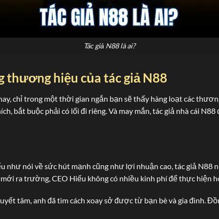
Tác giả N88 là ai?
g thương hiệu của tác giả N88
y, chỉ trong một thời gian ngắn bạn sẽ thấy hàng loạt các thươn
ch, bắt buộc phải có lối đi riêng. Và may mắn, tác giả nhà cái N88
u như nói về sức hút mạnh cũng như lợi nhuận cao, tác giả N88 n
n mới ra trường, CEO Hiếu không có nhiều kinh phí để thực hiện h
uyết tâm, anh đã tìm cách xoay sở được từ bạn bè và gia đình. Đồn