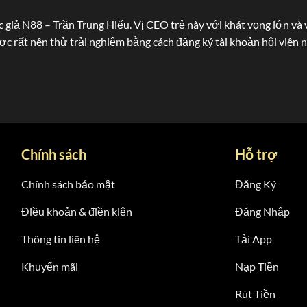
tác giả N88 – Trần Trung Hiếu. Vị CEO trẻ này với khát vọng lớn v
ất nên thử trải nghiệm bằng cách đăng ký tài khoản hội viên ng
Chính sách
Hỗ trợ
Chính sách bảo mật
Đăng Ký
Điều khoản & điền kiện
Đăng Nhập
Thông tin liên hệ
Tải App
Khuyến mãi
Nạp Tiền
Rút Tiền