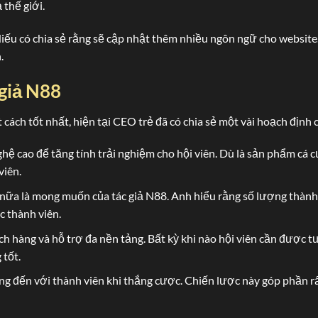
 thế giới.
 Hiếu có chia sẻ rằng sẽ cập nhật thêm nhiều ngôn ngữ cho websit
.
 giả N88
 cách tốt nhất, hiện tại CEO trẻ đã có chia sẻ một vài hoạch định 
 cao để tăng tính trải nghiệm cho hội viên. Dù là sản phẩm cá c
viên.
nữa là mong muốn của tác giả N88. Anh hiểu rằng số lượng thành 
c thành viên.
 hàng và hỗ trợ đa nền tảng. Bất kỳ khi nào hội viên cần được tư 
 tốt.
g đến với thành viên khi thắng cược. Chiến lược này góp phần rấ