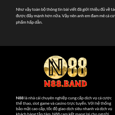
Như vậy toàn bộ thông tin bài viết đã giới thiệu đủ về 
được đẩy mạnh hơn nữa. Vậy nên anh em đam mê cá cược r
phẩm hấp dẫn.
N88
là nhà cái chuyên nghiệp cung cấp dịch vụ cá cược
thể thao, slot game và casino trực tuyến. Với hệ thống
bảo mật cao cấp, tốc độ giao dịch siêu nhanh và dịch vụ
khách hàng tận tâm, N88 cam kết mang lại cho người