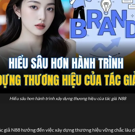
Hiểu sâu hơn hành trình xây dựng thương hiệu của tác giả N88
, tác giả N88 hướng đến việc xây dựng thương hiệu vững chắc lâu 