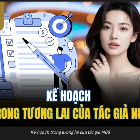
Kế hoạch trong tương lai của tác giả N88