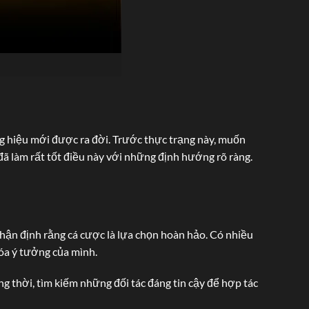
g hiệu mới được ra đời. Trước thực trạng này, muốn
 đã làm rất tốt điều này với những định hướng rõ ràng.
hận định rằng cá cược là lựa chọn hoàn hảo. Có nhiều
óa ý tưởng của mình.
g thời, tìm kiếm những đối tác đáng tin cậy để hợp tác