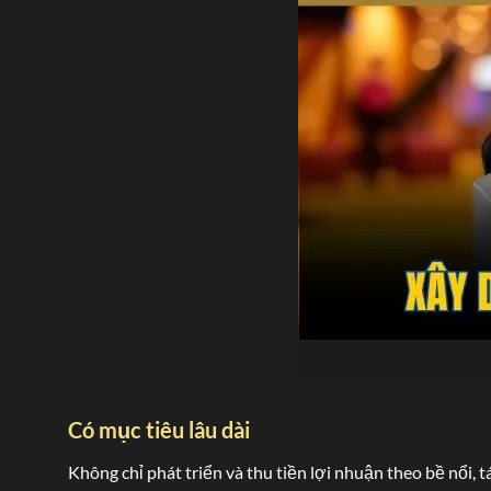
Có mục tiêu lâu dài
Không chỉ phát triển và thu tiền lợi nhuận theo bề nổi