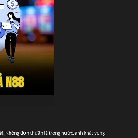
dài. Không đơn thuần là trong nước, anh khát vọng