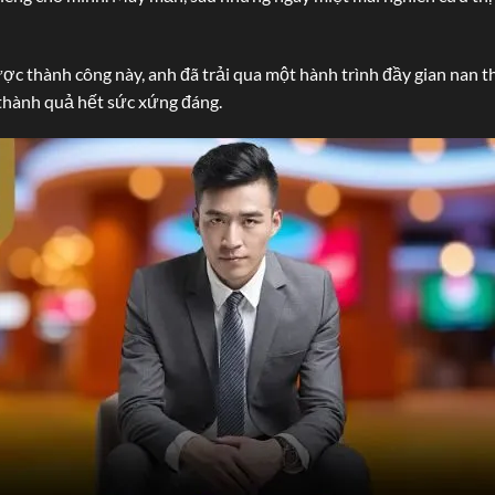
ược thành công này, anh đã trải qua một hành trình đầy gian nan t
 thành quả hết sức xứng đáng.