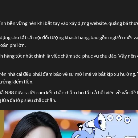
nh bền vững nên khi bắt tay vào xây dựng website, quảng bá thư
dụng cho tất cả mọi đối tượng khách hàng, bao gồm người mới và c
oản phí lớn.
h hàng tốt nhất chính là việc chăm sóc, phục vụ chu đáo. Vậy nên 
rên nhà cái đều phải đảm bảo về sự mới mẻ và bắt kịp xu hướng. 
hưởng kiếm tiền.
iả N88 đưa ra lời cam kết chắc chắn cho tất cả hội viên về vấn đ
lửa đa lớp siêu chắc chắn.