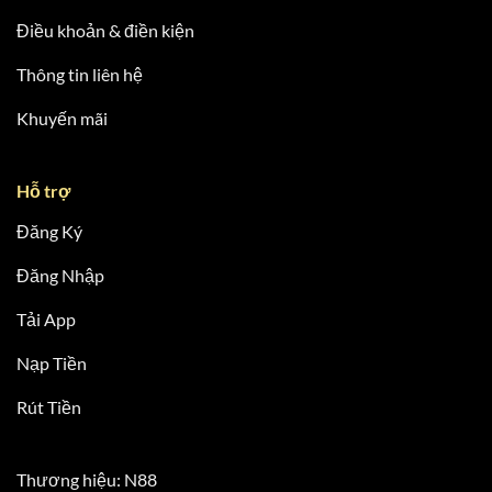
Điều khoản & điền kiện
Thông tin liên hệ
Khuyến mãi
Hỗ trợ
Đăng Ký
Đăng Nhập
Tải App
Nạp Tiền
Rút Tiền
Thương hiệu: N88