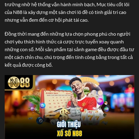
trường nhờ hệ thống vận hành minh bạch, Mục tiêu cốt lõi
của N88 là xây dựng một sân chơi lô đề có tính giải trí cao
nhưng vẫn đem đến cơ hội phát tài cao.
Đồng thời mang đến những lựa chọn phong phú cho người
chơi yêu thích hình thức cá cược trực tuyến xoay quanh
những con số. Mỗi sản phẩm tại sảnh game đều được đầu tư
một cách chỉn chu, chú trọng đến tính công bằng trong tất cả
kết quả được công bố.