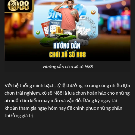
Hướng dẫn chơi xổ số N88
Với hệ thống minh bạch, tỷ lệ thưởng rõ ràng cùng nhiều lựa
chọn trải nghiệm, xổ số N88 là lựa chọn hoàn hảo cho những
ai muốn tìm kiếm may mắn và vận đỏ. Đăng ký ngay tài
khoản tham gia ngay hôm nay để chinh phục những phần
thưởng giá trị.