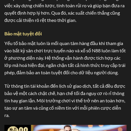
việc xây dựng chiến lược, tính toán rủi ro và giúp bạn đưa ra
quyết định hợp lý hơn. Qua đó, xác suất chiến thắng cũng
được cải thiện rõ rệt theo thời gian.
Bảo mật tuyệt đối
Yếu tố bảo mật luôn là mối quan tâm hàng đầu khi tham gia
vào bất kỳ sân chơi trực tuyến nào và xổ số N88 luôn làm tốt
ở phương diện này. Hệ thống vận hành được tích hợp các
lớp mã hoá hiện đại, ngăn chặn tất cả hình thức truy cập trái
phép, đảm bảo an toàn tuyệt đối cho dữ liệu người dùng.
Từ thông tin tài khoản đến lịch sử giao dịch, tất cả đều được
bảo vệ một cách chặt chẽ, hạn chế tối đa nguy cơ rò rỉ thông
tin hay gian lận. Môi trường chơi vì thế trở nên an toàn hơn,
tạo sự an tâm và củng cố niềm tin với mỗi phiên cược diễn
ra.