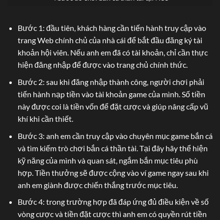
Bước 1: đầu tiên, khách hàng cần tiến hành truy cập vào
trang Web chính chủ của nhà cái để bắt đầu đăng ký tài
khoản hội viên. Nếu anh em đã có tài khoản, chỉ cần thực
hiện đăng nhập để được vào trang chủ chính thức.
Bước 2: sau khi đăng nhập thành công, người chơi phải
tiến hành nạp tiền vào tài khoản game của mình. Số tiền
này được coi là tiền vốn để đặt cược và giúp nâng cấp vũ
khí khi cần thiết.
Bước 3: anh em cần truy cập vào chuyên mục game bắn cá
và tìm kiếm trò chơi bắn cá thần tài. Tại đây hãy thể hiện
kỹ năng của mình và quan sát, ngắm bắn mục tiêu phù
hợp. Tiền thưởng sẽ được cộng vào ví game ngay sau khi
anh em giành được chiến thắng trước mục tiêu.
Bước 4: trong trường hợp đã đáp ứng đủ điều kiện về số
vòng cược và tiền đặt cược thì anh em có quyền rút tiền