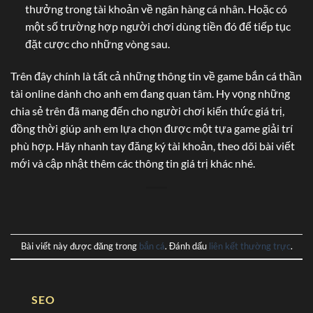
thưởng trong tài khoản về ngân hàng cá nhân. Hoặc có
một số trường hợp người chơi dùng tiền đó để tiếp tục
đặt cược cho những vòng sau.
Trên đây chính là tất cả những thông tin về game bắn cá thần
tài online dành cho anh em đang quan tâm. Hy vọng những
chia sẻ trên đã mang đến cho người chơi kiến thức giá trị,
đồng thời giúp anh em lựa chọn được một tựa game giải trí
phù hợp. Hãy nhanh tay đăng ký tài khoản, theo dõi bài viết
mới và cập nhật thêm các thông tin giá trị khác nhé.
Bài viết này được đăng trong
bắn cá
. Đánh dấu
liên kết thường trực
.
SEO