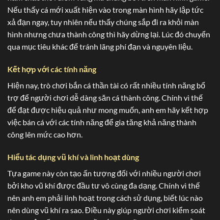
Nếu thấy cá mới xuất hiện vào trong màn hình hãy lập tức
xả đạn ngay, tuy nhiên nếu thấy chúng sắp đi ra khỏi màn
hình nhưng chưa thành công thì hãy dừng lại. Lúc đó chuyển
qua mục tiêu khác để tránh lãng phí đạn và nguyên liệu.
Kết hợp với các tính năng
Hiện nay, trò chơi bắn cá thần tài có rất nhiều tính năng bổ
trợ để người chơi dễ dàng săn cá thành công. Chính vì thế
để đạt được hiệu quả như mong muốn, anh em hãy kết hợp
việc bán cá với các tính năng để gia tăng khả năng thành
công lên mức cao hơn.
Hiểu tác dụng vũ khí và linh hoạt dùng
Tựa game này còn tạo ấn tượng đối với nhiều người chơi
bởi kho vũ khí được đầu tư vô cùng đa dạng. Chính vì thế
nên anh em phải linh hoạt trong cách sử dụng, biết lúc nào
nên dùng vũ khí ra sao. Điều này giúp người chơi kiểm soát