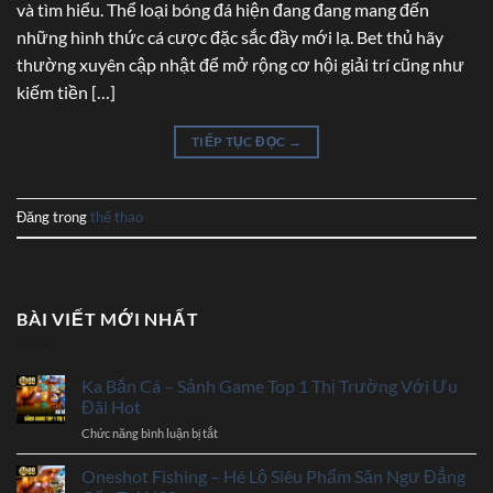
và tìm hiểu. Thể loại bóng đá hiện đang đang mang đến
những hình thức cá cược đặc sắc đầy mới lạ. Bet thủ hãy
thường xuyên cập nhật để mở rộng cơ hội giải trí cũng như
kiếm tiền […]
TIẾP TỤC ĐỌC
→
Đăng trong
thể thao
BÀI VIẾT MỚI NHẤT
Ka Bắn Cá – Sảnh Game Top 1 Thị Trường Với Ưu
Đãi Hot
Chức năng bình luận bị tắt
ở
Ka
Bắn
Oneshot Fishing – Hé Lộ Siêu Phẩm Săn Ngư Đẳng
Cá