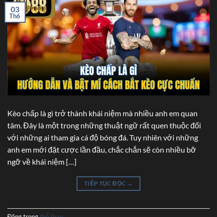
03
Th6
Kèo chấp là gì trở thành khái niệm mà nhiều anh em quan
tâm. Đây là một trong những thuật ngữ rất quen thuộc đối
với những ai tham gia cá độ bóng đá. Tuy nhiên với những
anh em mới đặt cược lần đầu, chắc chắn sẽ còn nhiều bỡ
ngỡ về khái niệm […]
TIẾP TỤC ĐỌC
→
Đăng trong
thể thao