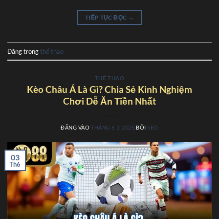
TIẾP TỤC ĐỌC
→
Đăng trong
thể thao
THỂ THAO
Kèo Châu Á Là Gì? Chia Sẻ Kinh Nghiệm
Chơi Dễ Ăn Tiền Nhất
ĐĂNG VÀO
THÁNG 6 3, 2025
BỞI
SEO
03
Th6