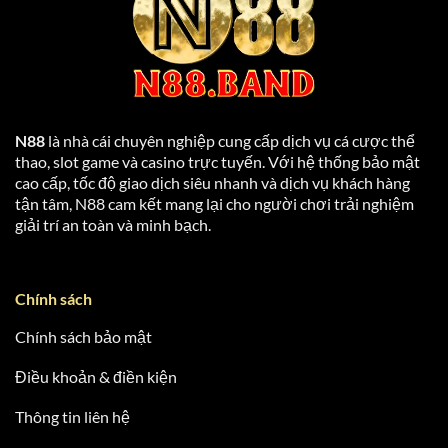
Mồi
Khủng
N88
là nhà cái chuyên nghiệp cung cấp dịch vụ cá cược thể
thao, slot game và casino trực tuyến. Với hệ thống bảo mật
cao cấp, tốc độ giao dịch siêu nhanh và dịch vụ khách hàng
tận tâm, N88 cam kết mang lại cho người chơi trải nghiệm
giải trí an toàn và minh bạch.
Chính sách
Chính sách bảo mật
Điều khoản & điền kiện
Thông tin liên hệ