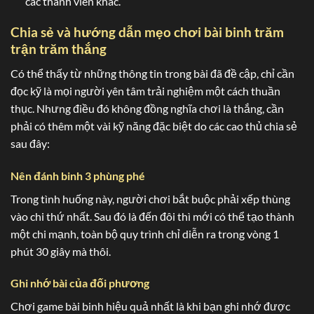
các thành viên khác.
Chia sẻ và hướng dẫn mẹo chơi bài binh trăm
trận trăm thắng
Có thể thấy từ những thông tin trong bài đã đề cập, chỉ cần
đọc kỹ là mọi người yên tâm trải nghiệm một cách thuần
thục. Nhưng điều đó không đồng nghĩa chơi là thắng, cần
phải có thêm một vài kỹ năng đặc biệt do các cao thủ chia sẻ
sau đây:
Nên đánh binh 3 phùng phé
Trong tình huống này, người chơi bắt buộc phải xếp thùng
vào chi thứ nhất. Sau đó là đến đôi thì mới có thể tạo thành
một chi mạnh, toàn bộ quy trình chỉ diễn ra trong vòng 1
phút 30 giây mà thôi.
Ghi nhớ bài của đối phương
Chơi game bài binh hiệu quả nhất là khi bạn ghi nhớ được