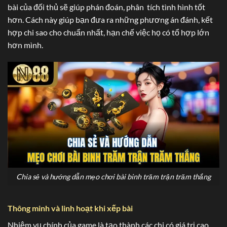
bài của đối thủ sẽ giúp phán đoán, phân tích tình hình tốt
hơn. Cách này giúp bạn đưa ra những phương án đánh, kết
hợp chi sao cho chuẩn nhất, hạn chế việc họ có tổ hợp lớn
hơn mình.
Chia sẻ và hướng dẫn mẹo chơi bài binh trăm trận trăm thắng
Thông minh và linh hoạt khi xếp bài
Nhiệm vụ chính của game là tạo thành các chi có giá trị cao