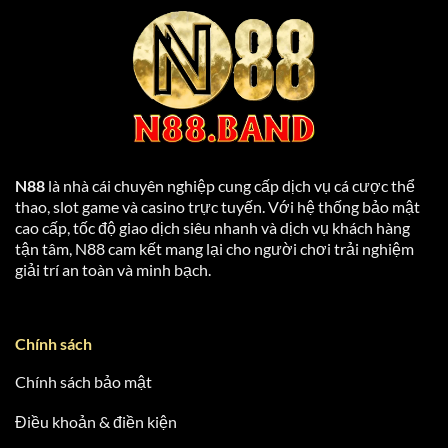
Đánh
Nhanh
Săn
Mồi
Khủng
N88
là nhà cái chuyên nghiệp cung cấp dịch vụ cá cược thể
thao, slot game và casino trực tuyến. Với hệ thống bảo mật
cao cấp, tốc độ giao dịch siêu nhanh và dịch vụ khách hàng
tận tâm, N88 cam kết mang lại cho người chơi trải nghiệm
giải trí an toàn và minh bạch.
Chính sách
Chính sách bảo mật
Điều khoản & điền kiện