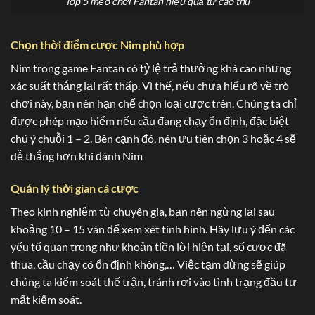
Top 5 mẹo chơi Fantan hiệu quả từ cao thủ
Chọn thời điểm cược Nim phù hợp
Nim trong game Fantan có tỷ lệ trả thưởng khá cao nhưng
xác suất thắng lại rất thấp. Vì thế, nếu chưa hiểu rõ về trò
chơi này, bạn nên hạn chế chọn loại cược trên. Chúng ta chỉ
được phép mạo hiểm nếu cầu đang chạy ổn định, đặc biệt
chú ý chuỗi 1 – 2. Bên cạnh đó, nên ưu tiên chọn 3 hoặc 4 sẽ
dễ thắng hơn khi đánh Nim
Quản lý thời gian cá cược
Theo kinh nghiệm từ chuyên gia, bạn nên ngừng lại sau
khoảng 10 – 15 ván để xem xét tình hình. Hãy lưu ý đến các
yếu tố quan trọng như khoản tiền lời hiện tại, số cược đã
thua, cầu chạy có ổn định không,… Việc tạm dừng sẽ giúp
chúng ta kiểm soát thế trận, tránh rơi vào tình trạng đầu tư
mất kiểm soát.