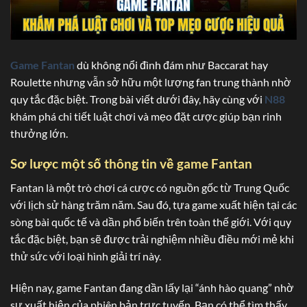
Game Fantan
dù không nổi đình đám như Baccarat hay
Roulette nhưng vẫn sở hữu một lượng fan trung thành nhờ
quy tắc đặc biệt. Trong bài viết dưới đây, hãy cùng với
N88
khám phá chi tiết luật chơi và mẹo đặt cược giúp bạn rinh
thưởng lớn.
Sơ lược một số thông tin về game Fantan
Fantan là một trò chơi cá cược có nguồn gốc từ Trung Quốc
với lịch sử hàng trăm năm. Sau đó, tựa game xuất hiện tại các
sòng bài quốc tế và dần phổ biến trên toàn thế giới. Với quy
tắc đặc biệt, bạn sẽ được trải nghiệm nhiều điều mới mẻ khi
thử sức với loại hình giải trí này.
Hiện nay, game Fantan đang dần lấy lại “ánh hào quang” nhờ
sự xuất hiện của phiên bản trực tuyến. Bạn có thể tìm thấy