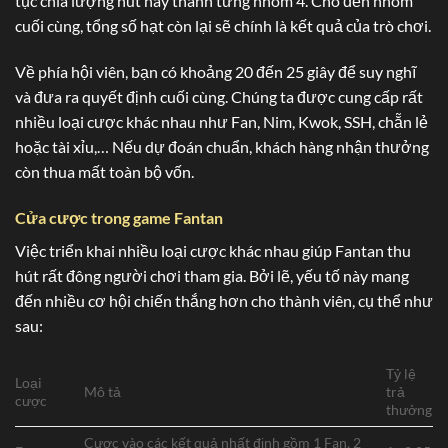
tục chia lượng nút này thành từng nhóm 4. Cho đến nhóm
cuối cùng, tổng số hạt còn lại sẽ chính là kết quả của trò chơi.
Về phía hội viên, bạn có khoảng 20 đến 25 giây để suy nghĩ
và đưa ra quyết định cuối cùng. Chúng ta được cung cấp rất
nhiều loại cược khác nhau như Fan, Nim, Kwok, SSH, chẵn lẻ
hoặc tài xỉu,… Nếu dự đoán chuẩn, khách hàng nhận thưởng
còn thua mất toàn bộ vốn.
Cửa cược trong game Fantan
Việc triển khai nhiều loại cược khác nhau giúp Fantan thu
hút rất đông người chơi tham gia. Bởi lẽ, yếu tố này mang
đến nhiều cơ hội chiến thắng hơn cho thành viên, cụ thể như
sau:
Tỷ lệ
Loại
Mô tả
trả
cược
thưởng
Cược vào các kết quả nhất định gồm 1 Fan, 2