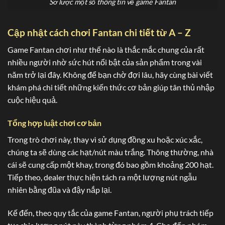
Sơ lược một số thông tin về game Fantan
Cập nhật cách chơi Fantan chi tiết từ A – Z
Game Fantan chơi như thế nào là thắc mắc chung của rất
nhiều người nhờ sức hút nổi bật của sản phẩm trong vài
năm trở lại đây. Không để bạn chờ đợi lâu, hãy cùng bài viết
khám phá chi tiết những kiến thức cơ bản giúp tân thủ nhập
cuộc hiệu quả.
Tổng hợp luật chơi cơ bản
Trong trò chơi này, thay vì sử dụng đồng xu hoặc xúc xắc,
chúng ta sẽ dùng các hạt/nút màu trắng. Thông thường, nhà
cái sẽ cung cấp một khay, trong đó bao gồm khoảng 200 hạt.
Tiếp theo, dealer thực hiện tách ra một lượng nút ngẫu
nhiên bằng đũa và đậy nắp lại.
Kế đến, theo quy tắc của game Fantan, người phụ trách tiếp