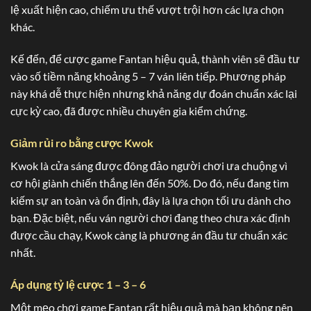
lệ xuất hiện cao, chiếm ưu thế vượt trội hơn các lựa chọn
khác.
Kế đến, để cược game Fantan hiệu quả, thành viên sẽ đầu tư
vào số tiềm năng khoảng 5 – 7 ván liên tiếp. Phương pháp
này khá dễ thực hiện nhưng khả năng dự đoán chuẩn xác lại
cực kỳ cao, đã được nhiều chuyên gia kiểm chứng.
Giảm rủi ro bằng cược Kwok
Kwok là cửa sáng được đông đảo người chơi ưa chuộng vì
cơ hội giành chiến thắng lên đến 50%. Do đó, nếu đang tìm
kiếm sự an toàn và ổn định, đây là lựa chọn tối ưu dành cho
bạn. Đặc biệt, nếu ván người chơi đang theo chưa xác định
được cầu chạy, Kwok càng là phương án đầu tư chuẩn xác
nhất.
Áp dụng tỷ lệ cược 1 – 3 – 6
Một mẹo chơi game Fantan rất hiệu quả mà bạn không nên