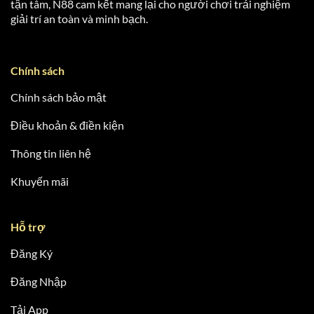
tận tâm, N88 cam kết mang lại cho người chơi trải nghiệm
giải trí an toàn và minh bạch.
Chính sách
Chính sách bảo mật
Điều khoản & điền kiện
Thông tin liên hệ
Khuyến mãi
Hỗ trợ
Đăng Ký
Đăng Nhập
Tải App