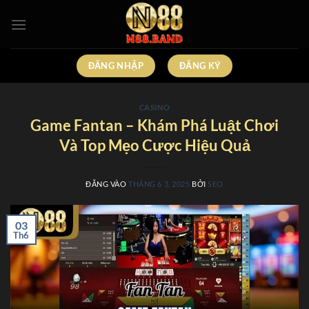
Bỏ
qua
nội
dung
ĐĂNG NHẬP
ĐĂNG KÝ
CASINO
Game Fantan – Khám Phá Luật Chơi
Và Top Mẹo Cược Hiệu Quả
ĐĂNG VÀO
THÁNG 6 3, 2025
BỞI
SEO
03
Th6