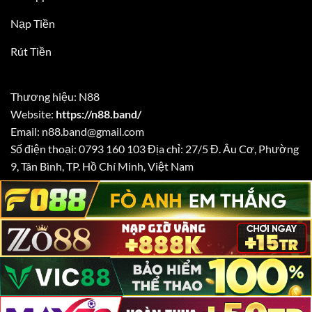
Nạp Tiền
Rút Tiền
Thương hiệu: N88
Website:
https://n88.band/
Email:
n88.band@gmail.com
Số điện thoại: 0793 160 103 Địa chỉ: 27/5 Đ. Âu Cơ, Phường
9, Tân Bình, TP. Hồ Chí Minh, Việt Nam
Zipcode: 700000
Hashtags: #N88 #NhàCáiN88 #CáCượcTrựcTuyến
#CasinoOnline #SlotGame #ĐổiThưởngNhanh
#GiảiTríAnToàn