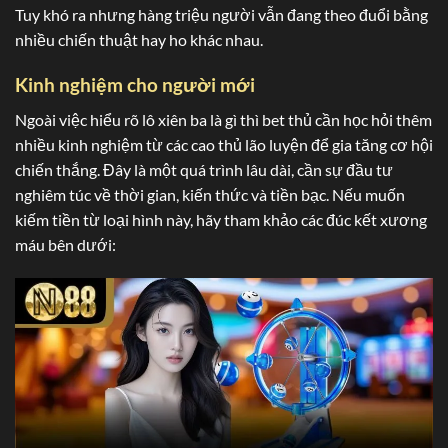
Tuy khó ra nhưng hàng triệu người vẫn đang theo đuổi bằng
nhiều chiến thuật hay ho khác nhau.
Kinh nghiệm cho người mới
Ngoài việc hiểu rõ lô xiên ba là gì thì bet thủ cần học hỏi thêm
nhiều kinh nghiệm từ các cao thủ lão luyện để gia tăng cơ hội
chiến thắng. Đây là một quá trình lâu dài, cần sự đầu tư
nghiêm túc về thời gian, kiến thức và tiền bạc. Nếu muốn
kiếm tiền từ loại hình này, hãy tham khảo các đúc kết xương
máu bên dưới: