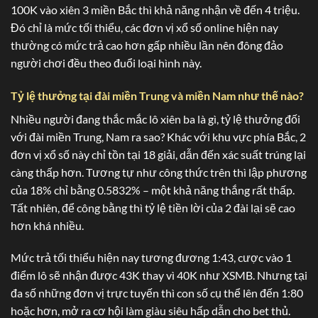
100K vào xiên 3 miền Bắc thì khả năng nhận về đến 4 triệu.
Đó chỉ là mức tối thiểu, các đơn vị xổ số online hiện nay
thường có mức trả cao hơn gấp nhiều lần nên đông đảo
người chơi đều theo đuổi loại hình này.
Tỷ lệ thưởng tại đài miền Trung và miền Nam như thế nào?
Nhiều người đang thắc mắc lô xiên ba là gì, tỷ lệ thưởng đối
với đài miền Trung, Nam ra sao? Khác với khu vực phía Bắc, 2
đơn vị xổ số này chỉ tồn tại 18 giải, dẫn đến xác suất trúng lại
càng thấp hơn. Tương tự như công thức trên thì lập phương
của 18% chỉ bằng 0.5832% – một khả năng thắng rất thấp.
Tất nhiên, để công bằng thì tỷ lệ tiền lời của 2 đài lại sẽ cao
hơn khá nhiều.
Mức trả tối thiểu hiện nay tương đương 1:43, cược vào 1
điểm lô sẽ nhận được 43K thay vì 40K như XSMB. Nhưng tại
đa số những đơn vị trực tuyến thì con số cụ thể lên đến 1:80
hoặc hơn, mở ra cơ hội làm giàu siêu hấp dẫn cho bet thủ.