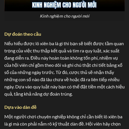
Kinh nghiệm cho người mới
Dự đoán theo cầu
Nếu hiểu được lô xiên ba là gì thì bạn sẽ biết được tầm quan
trọng của việc thu thập kết quả và tìm ra quy luật, xác suất
đang diễn ra. Điều này hoàn toàn không tốn phí, nhiệm vụ
của hội viên chỉ gồm theo dõi và ghi chú thật chi tiết bảng xổ
sổ của những ngày trước. Từ đó, cược thủ sẽ nhận thấy
những con số nào đã lâu chưa về hoặc đã ra liên tiếp nhiều
ngày. Dựa vào quy luật này bạn có thể đặt tiền một cách hiệu
quả, tăng khả năng dự đoán trúng.
Dựa vào dàn đề
Một người chơi chuyên nghiệp không chỉ cần biết lô xiên ba
là gì mà còn phải nắm rõ kỹ thuật dàn đề. Hội viên hãy chọn