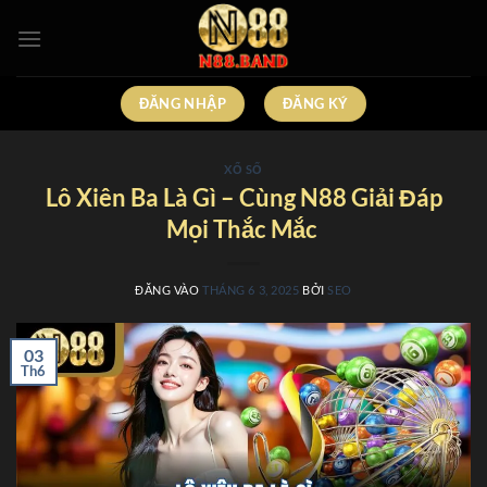
Bỏ
qua
nội
dung
ĐĂNG NHẬP
ĐĂNG KÝ
XỔ SỐ
Lô Xiên Ba Là Gì – Cùng N88 Giải Đáp
Mọi Thắc Mắc
ĐĂNG VÀO
THÁNG 6 3, 2025
BỞI
SEO
03
Th6